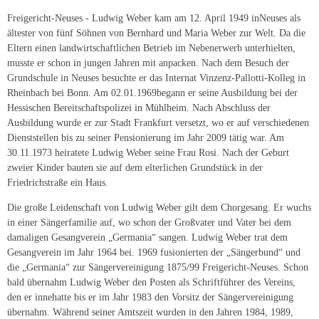
Freigericht-Neuses - Ludwig Weber kam am 12. April 1949 inNeuses als
ältester von fünf Söhnen von Bernhard und Maria Weber zur Welt. Da die
Eltern einen landwirtschaftlichen Betrieb im Nebenerwerb unterhielten,
musste er schon in jungen Jahren mit anpacken. Nach dem Besuch der
Grundschule in Neuses besuchte er das Internat Vinzenz-Pallotti-Kolleg in
Rheinbach bei Bonn. Am 02.01.1969begann er seine Ausbildung bei der
Hessischen Bereitschaftspolizei in Mühlheim. Nach Abschluss der
Ausbildung wurde er zur Stadt Frankfurt versetzt, wo er auf verschiedenen
Dienststellen bis zu seiner Pensionierung im Jahr 2009 tätig war. Am
30.11.1973 heiratete Ludwig Weber seine Frau Rosi. Nach der Geburt
zweier Kinder bauten sie auf dem elterlichen Grundstück in der
Friedrichstraße ein Haus.
Die große Leidenschaft von Ludwig Weber gilt dem Chorgesang. Er wuchs
in einer Sängerfamilie auf, wo schon der Großvater und Vater bei dem
damaligen Gesangverein „Germania“ sangen. Ludwig Weber trat dem
Gesangverein im Jahr 1964 bei. 1969 fusionierten der „Sängerbund“ und
die „Germania“ zur Sängervereinigung 1875/99 Freigericht-Neuses. Schon
bald übernahm Ludwig Weber den Posten als Schriftführer des Vereins,
den er innehatte bis er im Jahr 1983 den Vorsitz der Sängervereinigung
übernahm. Während seiner Amtszeit wurden in den Jahren 1984, 1989,