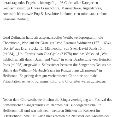
herausragendes Ergebnis hinzugefügt. 26 Chöre aller Kategorien,
Gemischtstimmige Chöre Frauenchöre, Männerchöre, Jugendchöre,
Auswahlchöre sowie Pop & Jazzchöre konkurrierten miteinander ohne
Klasseneinteilung.
Gerd Zellmann hatte als anspruchsvolles Wettbewerbsprogramm die
Chorstücke „Wohlauf ihr Gäste gut“ von Erasmus Widmann (1571-1634),
„Kyrie“ aus Drei Stücke für Männerchor von Sven-David Sandström
(*1984), „Ubi Caritas“ von Ola Gjeilo (*1978) und das Volkslied „Wie
lieblich schallt durch Busch und Wald“ in einer Bearbeitung von Heinrich
Poos (*1928) ausgewählt. Selbstsicher betraten die Sänger aus Neuses die
Bühne des Wilhelm-Maybach-Saals im Konzerthaus „Harmonie“ in
Heilbronn. Es gelang dem gut vorbereiteten Chor eine optimale
Präsentation seines Programms. Chor und Chorleiter waren zufrieden.
Neben dem Chorwettbewerb nahm die Sängervereinigung am Festival des
Schwäbischen Sängerbundes im Rahmen der Bundesgartenschau in
Heilbronn teil und war mit neun weiteren Stücken am Konzert im
„Deutschhof“ beteiligt. Auch hier ernteten die Neuseser den Applaus der