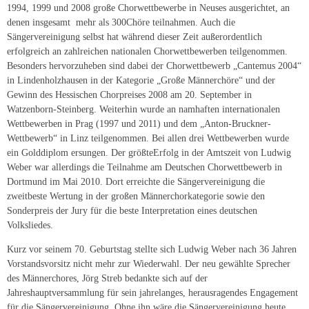
1994, 1999 und 2008 große Chorwettbewerbe in Neuses ausgerichtet, an
denen insgesamt mehr als 300Chöre teilnahmen. Auch die
Sängervereinigung selbst hat während dieser Zeit außerordentlich
erfolgreich an zahlreichen nationalen Chorwettbewerben teilgenommen.
Besonders hervorzuheben sind dabei der Chorwettbewerb „Cantemus 2004“
in Lindenholzhausen in der Kategorie „Große Männerchöre“ und der
Gewinn des Hessischen Chorpreises 2008 am 20. September in
Watzenborn-Steinberg. Weiterhin wurde an namhaften internationalen
Wettbewerben in Prag (1997 und 2011) und dem „Anton-Bruckner-
Wettbewerb“ in Linz teilgenommen. Bei allen drei Wettbewerben wurde
ein Golddiplom ersungen. Der größteErfolg in der Amtszeit von Ludwig
Weber war allerdings die Teilnahme am Deutschen Chorwettbewerb in
Dortmund im Mai 2010. Dort erreichte die Sängervereinigung die
zweitbeste Wertung in der großen Männerchorkategorie sowie den
Sonderpreis der Jury für die beste Interpretation eines deutschen
Volksliedes.
Kurz vor seinem 70. Geburtstag stellte sich Ludwig Weber nach 36 Jahren
Vorstandsvorsitz nicht mehr zur Wiederwahl. Der neu gewählte Sprecher
des Männerchores, Jörg Streb bedankte sich auf der
Jahreshauptversammlung für sein jahrelanges, herausragendes Engagement
für die Sängervereinigung. Ohne ihn wäre die Sängervereinigung heute